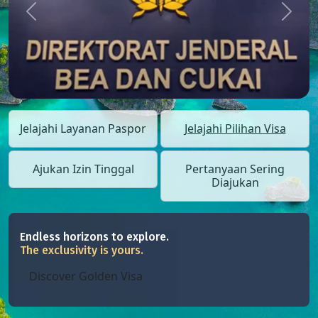
Previous
Next
Jelajahi Layanan Paspor
Jelajahi Pilihan Visa
Ajukan Izin Tinggal
Pertanyaan Sering
Diajukan
Endless horizons to explore.
The exclusivity is yours.
Discover Golden Visa